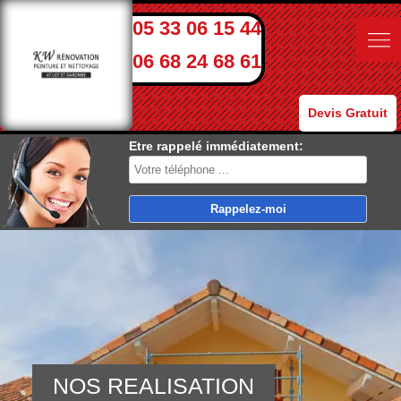
05 33 06 15 44
06 68 24 68 61
Devis Gratuit
Etre rappelé immédiatement:
NOS REALISATION