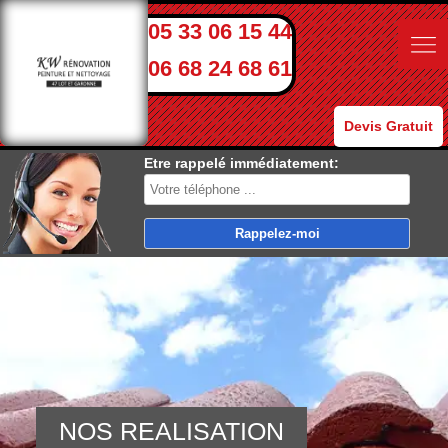
05 33 06 15 44
06 68 24 68 61
Devis Gratuit
Etre rappelé immédiatement:
NOS REALISATION