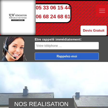
05 33 06 15 44
06 68 24 68 61
Devis Gratuit
Etre rappelé immédiatement:
NOS REALISATION