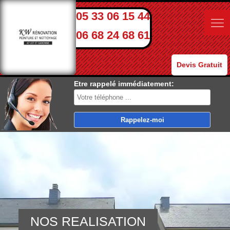
05 33 06 15 44
06 68 24 68 61
Devis Gratuit
Etre rappelé immédiatement:
NOS REALISATION