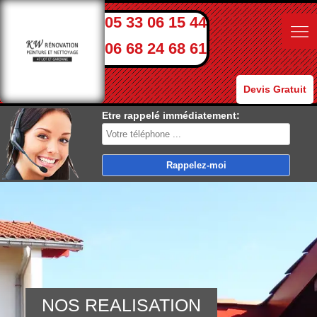
05 33 06 15 44
06 68 24 68 61
Devis Gratuit
Etre rappelé immédiatement:
NOS REALISATION