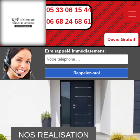
05 33 06 15 44
06 68 24 68 61
Devis Gratuit
Etre rappelé immédiatement:
NOS REALISATION