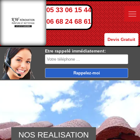
05 33 06 15 44
06 68 24 68 61
Devis Gratuit
Etre rappelé immédiatement:
NOS REALISATION