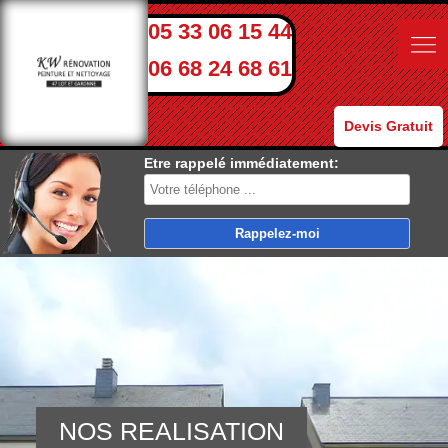
05 33 06 15 44
06 68 24 68 61
Devis Gratuit
Etre rappelé immédiatement:
NOS REALISATION