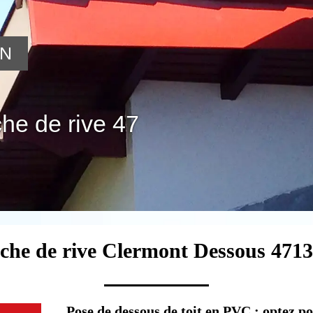
ON
he de rive 47
nche de rive Clermont Dessous 4713
Pose de dessous de toit en PVC : optez p