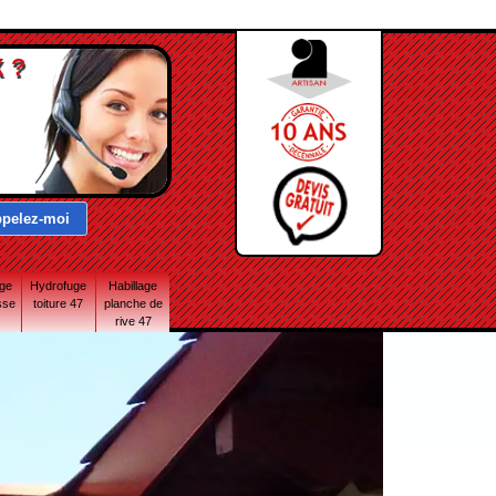
 ?
age
Hydrofuge
Habillage
sse
toiture 47
planche de
rive 47