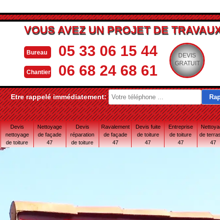
VOUS AVEZ UN PROJET DE TRAVAUX
05 33 06 15 44
Bureau
DEVIS
GRATUIT
06 68 24 68 61
Chantier
Etre rappelé immédiatement:
Devis
Nettoyage
Devis
Ravalement
Devis fuite
Entreprise
Nettoy
nettoyage
de façade
réparation
de façade
de toiture
de toiture
de terra
de toiture
47
de toiture
47
47
47
47
47
47 Lot-et-
Garonne