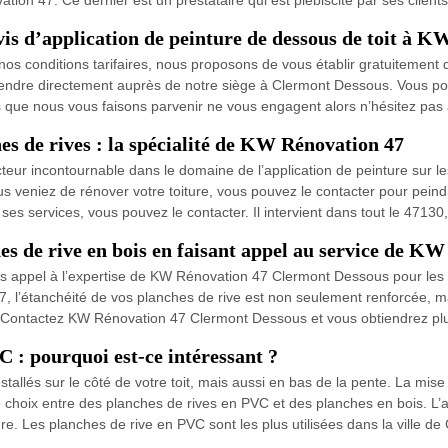
 d’application de peinture de dessous de toit à K
s conditions tarifaires, nous proposons de vous établir gratuitement de
rendre directement auprès de notre siège à Clermont Dessous. Vous pou
s que nous vous faisons parvenir ne vous engagent alors n’hésitez pas 
hes de rives : la spécialité de KW Rénovation 47
eur incontournable dans le domaine de l’application de peinture sur le
s veniez de rénover votre toiture, vous pouvez le contacter pour peindr
 ses services, vous pouvez le contacter. Il intervient dans tout le 471
hes de rive en bois en faisant appel au service de 
s appel à l’expertise de KW Rénovation 47 Clermont Dessous pour les pro
, l’étanchéité de vos planches de rive est non seulement renforcée, mai
Contactez KW Rénovation 47 Clermont Dessous et vous obtiendrez plus 
C : pourquoi est-ce intéressant ?
stallés sur le côté de votre toit, mais aussi en bas de la pente. La mis
e choix entre des planches de rives en PVC et des planches en bois. L’av
e. Les planches de rive en PVC sont les plus utilisées dans la ville d