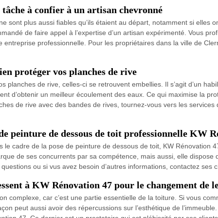
tâche à confier à un artisan chevronné
 sont plus aussi fiables qu’ils étaient au départ, notamment si elles on
andé de faire appel à l’expertise d’un artisan expérimenté. Vous profite
entreprise professionnelle. Pour les propriétaires dans la ville de Cle
ien protéger vos planches de rive
planches de rive, celles-ci se retrouvent embellies. Il s’agit d’un habi
nt d’obtenir un meilleur écoulement des eaux. Ce qui maximise la prote
lanches de rive avec des bandes de rives, tournez-vous vers les servic
 de peinture de dessous de toit professionnelle KW R
s le cadre de la pose de peinture de dessous de toit, KW Rénovation 47 
arque de ses concurrents par sa compétence, mais aussi, elle dispose
s questions ou si vus avez besoin d’autres informations, contactez ses
ressent à KW Rénovation 47 pour le changement de le
 complexe, car c’est une partie essentielle de la toiture. Si vous comm
on peut aussi avoir des répercussions sur l’esthétique de l’immeuble. 
on 47. Ce dernier est un prestataire qui est plébiscité par ses client