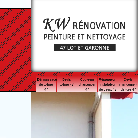
Démoussage
Devis
Couvreur
Réparateur,
Devis
de toiture
toiture 47
charpentier
installateur
changement
47
47
de velux 47
de tuile 47