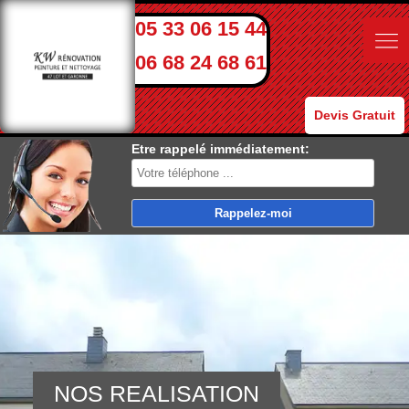
05 33 06 15 44
06 68 24 68 61
Devis Gratuit
Etre rappelé immédiatement:
NOS REALISATION