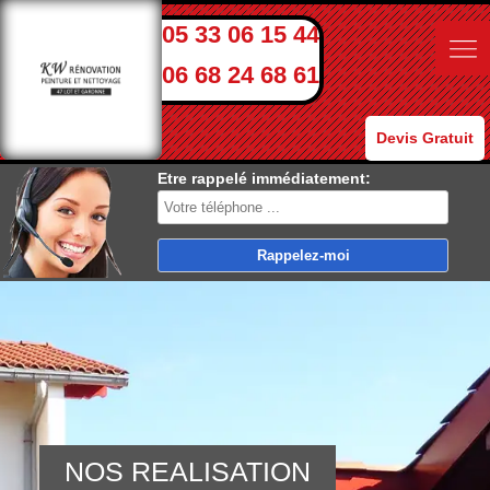
05 33 06 15 44
06 68 24 68 61
Devis Gratuit
Etre rappelé immédiatement:
NOS REALISATION