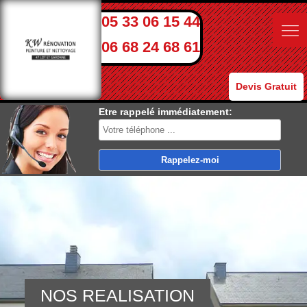
05 33 06 15 44
06 68 24 68 61
Devis Gratuit
Etre rappelé immédiatement:
NOS REALISATION