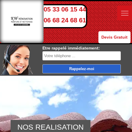
05 33 06 15 44
06 68 24 68 61
Devis Gratuit
Etre rappelé immédiatement:
NOS REALISATION