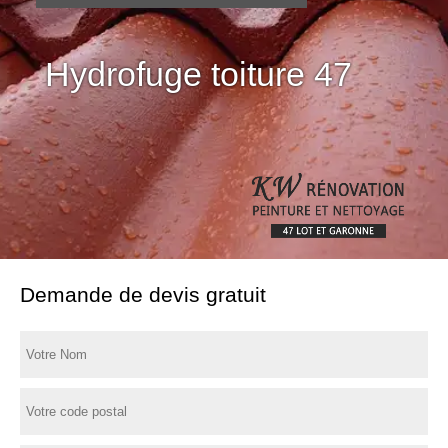
Démoussage de toiture
Hydrofuge toiture 47
47
Demande de devis gratuit