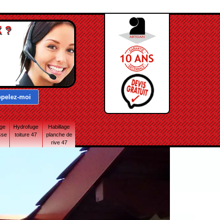
 ?
age
Hydrofuge
Habillage
sse
toiture 47
planche de
rive 47