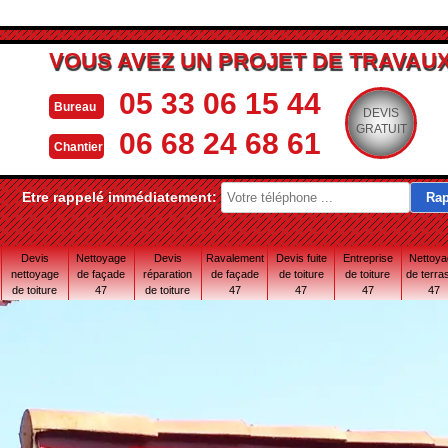
VOUS AVEZ UN PROJET DE TRAVAUX
05 33 06 15 44
Bureau
DEVIS
GRATUIT
06 68 24 68 61
Chantier
Etre rappelé immédiatement:
Devis
Nettoyage
Devis
Ravalement
Devis fuite
Entreprise
Nettoy
nettoyage
de façade
réparation
de façade
de toiture
de toiture
de terra
de toiture
47
de toiture
47
47
47
47
47
47 Lot-et-
Garonne