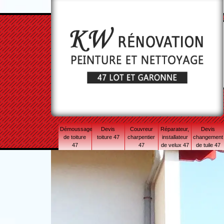
Démoussage
Devis
Couvreur
Réparateur,
Devis
de toiture
toiture 47
charpentier
installateur
changement
47
47
de velux 47
de tuile 47