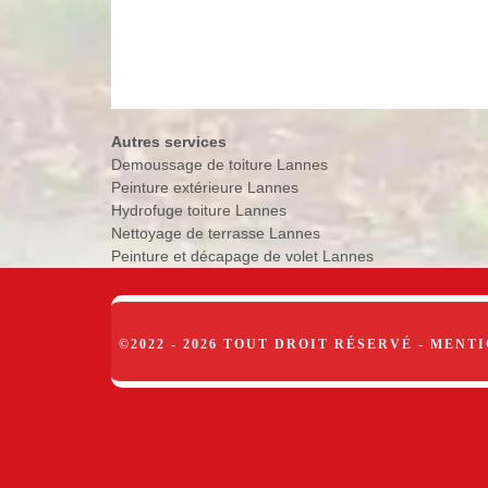
Autres services
Demoussage de toiture Lannes
Peinture extérieure Lannes
Hydrofuge toiture Lannes
Nettoyage de terrasse Lannes
Peinture et décapage de volet Lannes
©2022 - 2026 TOUT DROIT RÉSERVÉ -
MENTI