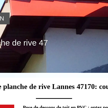
ON
he de rive 47
e planche de rive Lannes 47170: co
Pose de dessous de toit en PVC : optez p