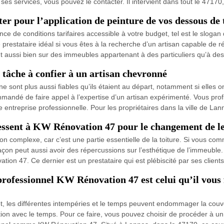
 ses services, vous pouvez le contacter. Il intervient dans tout le 4717
er pour l’application de peinture de vos dessous de 
ance de conditions tarifaires accessible à votre budget, tel est le slog
e prestataire idéal si vous êtes à la recherche d’un artisan capable de 
ent aussi bien sur des immeubles appartenant à des particuliers qu’à des
tâche à confier à un artisan chevronné
 sont plus aussi fiables qu’ils étaient au départ, notamment si elles on
andé de faire appel à l’expertise d’un artisan expérimenté. Vous profite
entreprise professionnelle. Pour les propriétaires dans la ville de Lann
ressent à KW Rénovation 47 pour le changement de le
 complexe, car c’est une partie essentielle de la toiture. Si vous comm
on peut aussi avoir des répercussions sur l’esthétique de l’immeuble. 
on 47. Ce dernier est un prestataire qui est plébiscité par ses client
professionnel KW Rénovation 47 est celui qu’il vous 
effet, les différentes intempéries et le temps peuvent endommager la couv
ation avec le temps. Pour ce faire, vous pouvez choisir de procéder à un 