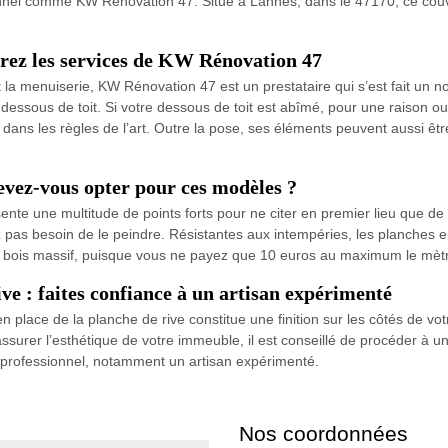
onnel comme KW Rénovation 47. Situé à Lannes, dans le 47170, ce couv
érez les services de KW Rénovation 47
t la menuiserie, KW Rénovation 47 est un prestataire qui s’est fait un
ssous de toit. Si votre dessous de toit est abîmé, pour une raison ou
 dans les règles de l’art. Outre la pose, ses éléments peuvent aussi êtr
evez-vous opter pour ces modèles ?
 une multitude de points forts pour ne citer en premier lieu que de sa fa
vez pas besoin de le peindre. Résistantes aux intempéries, les planche
n bois massif, puisque vous ne payez que 10 euros au maximum le mètre
ive : faites confiance à un artisan expérimenté
place de la planche de rive constitue une finition sur les côtés de votr
 assurer l’esthétique de votre immeuble, il est conseillé de procéder à 
un professionnel, notamment un artisan expérimenté.
Nos coordonnées