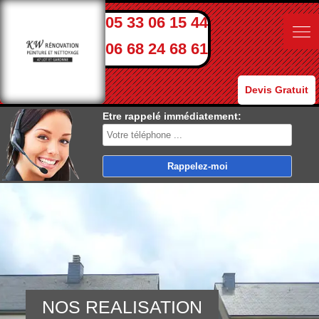
05 33 06 15 44
06 68 24 68 61
Devis Gratuit
Etre rappelé immédiatement:
NOS REALISATION