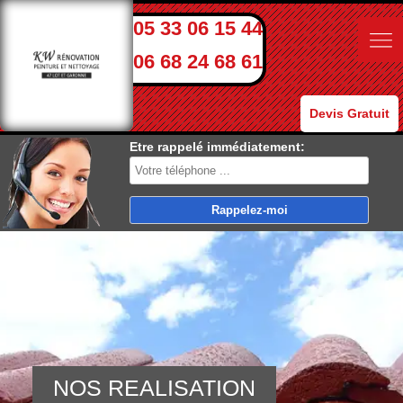
05 33 06 15 44
06 68 24 68 61
Devis Gratuit
Etre rappelé immédiatement:
NOS REALISATION