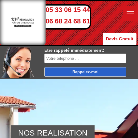
05 33 06 15 44
06 68 24 68 61
Devis Gratuit
Etre rappelé immédiatement:
NOS REALISATION