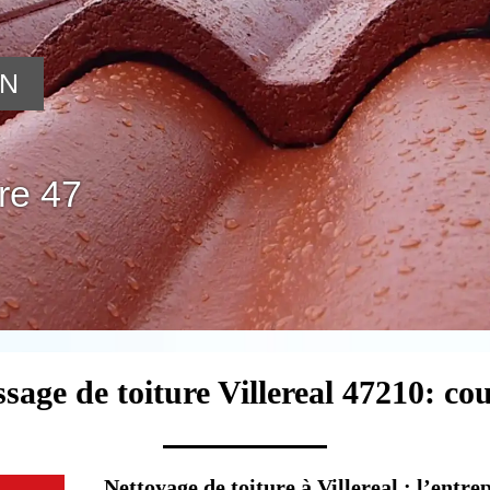
ON
re 47
sage de toiture Villereal 47210: co
Nettoyage de toiture à Villereal : l’ent