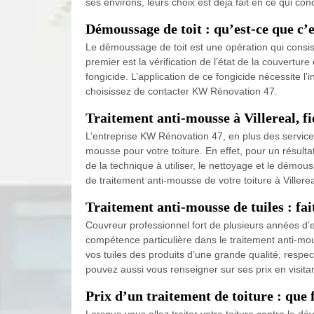
ses environs, leurs choix est déjà fait en ce qui co
Démoussage de toit : qu’est-ce que c’
Le démoussage de toit est une opération qui consist
premier est la vérification de l’état de la couvertur
fongicide. L’application de ce fongicide nécessite l
choisissez de contacter KW Rénovation 47.
Traitement anti-mousse à Villereal, f
L’entreprise KW Rénovation 47, en plus des services
mousse pour votre toiture. En effet, pour un résulta
de la technique à utiliser, le nettoyage et le démou
de traitement anti-mousse de votre toiture à Villereal
Traitement anti-mousse de tuiles : fa
Couvreur professionnel fort de plusieurs années d’ex
compétence particulière dans le traitement anti-mou
vos tuiles des produits d’une grande qualité, respe
pouvez aussi vous renseigner sur ses prix en visitan
Prix d’un traitement de toiture : que
Lorsque vous allez traiter votre toiture contre le