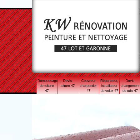
Démoussage
Devis
Couvreur
Réparateur,
Devis
de toiture
toiture 47
charpentier
installateur
changement
47
47
de velux 47
de tuile 47