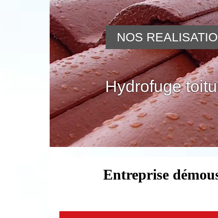
NOS REALISATI
Hydrofuge toitu
Entreprise démous