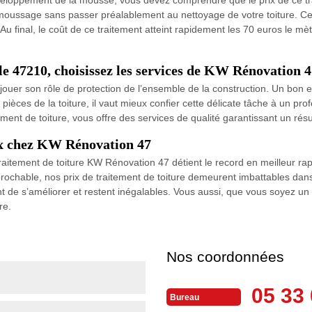
ussage sans passer préalablement au nettoyage de votre toiture. Ce p
u final, le coût de ce traitement atteint rapidement les 70 euros le mètr
 le 47210, choisissez les services de KW Rénovation 
e jouer son rôle de protection de l’ensemble de la construction. Un bon 
pièces de la toiture, il vaut mieux confier cette délicate tâche à un pro
ment de toiture, vous offre des services de qualité garantissant un résul
ix chez KW Rénovation 47
e traitement de toiture KW Rénovation 47 détient le record en meilleur r
éprochable, nos prix de traitement de toiture demeurent imbattables dans l
ent de s’améliorer et restent inégalables. Vous aussi, que vous soyez un 
re.
Nos coordonnées
05 33 
Bureau