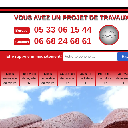
VOUS AVEZ UN PROJET DE TRAVAUX
05 33 06 15 44
Bureau
DEVIS
GRATUIT
06 68 24 68 61
Chantier
Etre rappelé immédiatement:
Devis
Nettoyage
Devis
Ravalement
Devis fuite
Entreprise
Nettoy
nettoyage
de façade
réparation
de façade
de toiture
de toiture
de terra
de toiture
47
de toiture
47
47
47
47
47
47 Lot-et-
Garonne