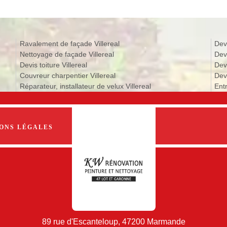
Ravalement de façade Villereal
Dev
Nettoyage de façade Villereal
Devi
Devis toiture Villereal
Dev
Couvreur charpentier Villereal
Devi
Réparateur, installateur de velux Villereal
Entr
ONS LÉGALES
89 rue d'Escanteloup, 47200 Marmande