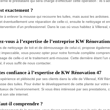
ncerne le prestataire qui sera chargé d’effectuer cette opération : ils s
est exactement ?
e à enlever la mousse qui recouvre les tuiles, mais aussi les ardoises
e et éventuellement une réparation de celle-ci, ensuite le nettoyage et en
’intervention d’un professionnel. Dans le cas où vous habitez à Villereal
iez-vous à l’expertise de l’entreprise KW Rénovation
 de nettoyage de toit et de démoussage de celui-ci, propose également 
t impeccable, vous pouvez opter pour notre formule complète comprenant l
ssage de celle-ci et le traitement anti-mousse. Cette dernière étant l’u
, il vous suffit de nous contacter.
ites confiance à l’expertise de KW Rénovation 47
périence et plébiscité par ses clients dans la ville de Villereal, KW Ré
sse des tuiles. Pour éviter le développement de cette plante sur votre c
ctueux de l’environnement. Si vous êtes intéressé par ses prestations,
t son site internet.
 faut-il comprendre ?
 développement de la mousse, vous devez comprendre que le prix de ce 