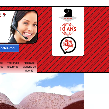
 ?
age
Hydrofuge
Habillage
sse
toiture 47
planche de
rive 47