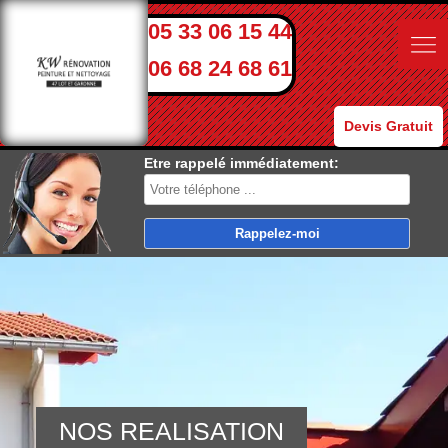
05 33 06 15 44
06 68 24 68 61
Devis Gratuit
Etre rappelé immédiatement:
NOS REALISATION