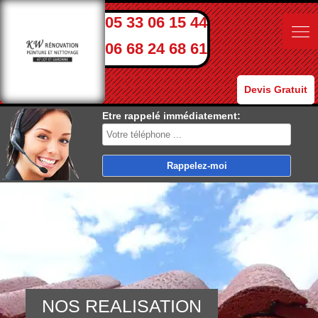
05 33 06 15 44
06 68 24 68 61
Devis Gratuit
Etre rappelé immédiatement:
NOS REALISATION