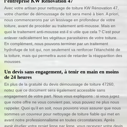
l’entreprise KW Rénovation 47
Avec votre artisan pour nettoyage de toiture KW Rénovation 47,
votre chantier de démoussage de toit sera mené à bien. A priori,
nous commencerons par un lessivage en profondeur de votre
toiture, avant de procéder au traitement anti-mousse. Mais en
quoi le traitement anti-mousse est-il si utile que cela ? C’est pour
enlever radicalement les végétaux parasitaires de votre toiture.
En complément, nous pouvons terminer par un traitement
hydrofuge de toit qui, non seulement va renforcer l’étanchéité de
la toiture, mais qui permettra aussi de retarder la réapparition des
mousses.
Un devis sans engagement, à tenir en main en moins
de 24 heures
En plus de la gratuité du devis démoussage de toiture 47260,
notez que ce document sera également accessible sans
engagement de votre part. Nous vous expliquons : si vous jugez
que notre offre ne vous convient pas, vous pouvez ne plus nous
rappeler. Quoi qu’il en soit, nous pouvons vous assurer que nous
sommes un couvreur pour nettoyage de toiture fiable qui met en
avant notre professionnalisme en toutes circonstances. Après
avoir étudier votre projet ligne par ligne, vous recevrez votre devis