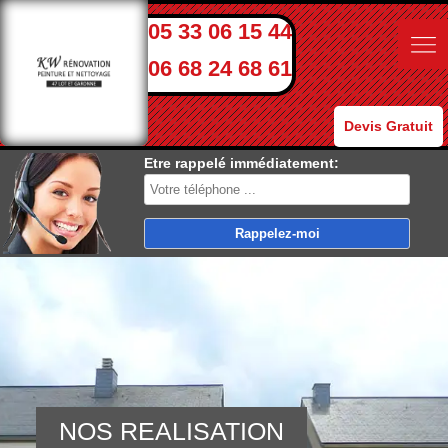
05 33 06 15 44
06 68 24 68 61
Devis Gratuit
Etre rappelé immédiatement:
NOS REALISATION