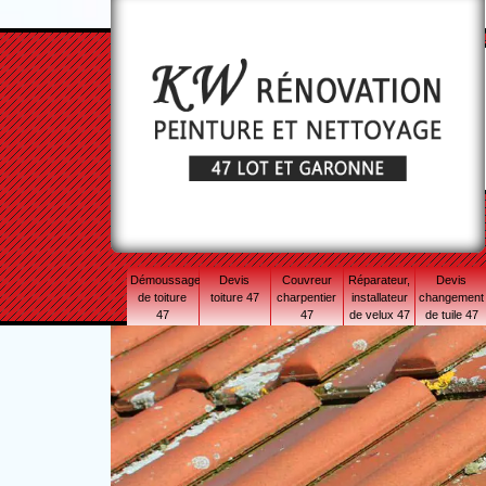
Démoussage
Devis
Couvreur
Réparateur,
Devis
de toiture
toiture 47
charpentier
installateur
changement
47
47
de velux 47
de tuile 47