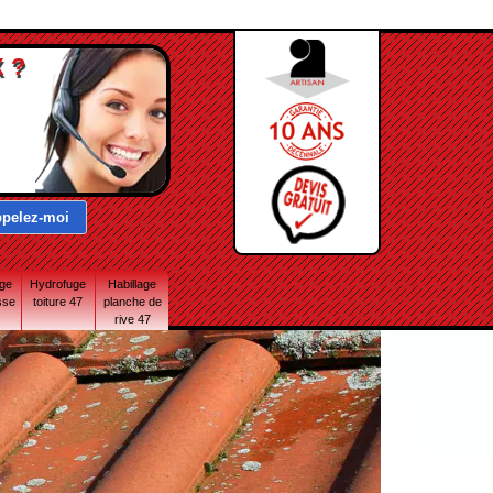
 ?
age
Hydrofuge
Habillage
sse
toiture 47
planche de
rive 47