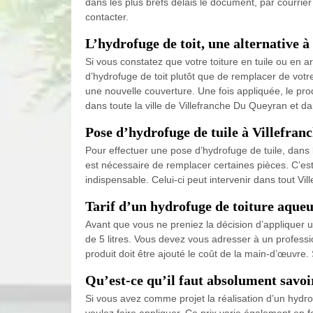
dans les plus brefs délais le document, par courrie
contacter.
L’hydrofuge de toit, une alternative à
Si vous constatez que votre toiture en tuile ou en 
d’hydrofuge de toit plutôt que de remplacer de votr
une nouvelle couverture. Une fois appliquée, le prod
dans toute la ville de Villefranche Du Queyran et d
Pose d’hydrofuge de tuile à Villefra
Pour effectuer une pose d’hydrofuge de tuile, dans l’
est nécessaire de remplacer certaines pièces. C’es
indispensable. Celui-ci peut intervenir dans tout V
Tarif d’un hydrofuge de toiture aqueux
Avant que vous ne preniez la décision d’appliquer u
de 5 litres. Vous devez vous adresser à un professio
produit doit être ajouté le coût de la main-d’œuvre.
Qu’est-ce qu’il faut absolument savoi
Si vous avez comme projet la réalisation d’un hydr
voulez faire appliquer. Ce prix varie également en 