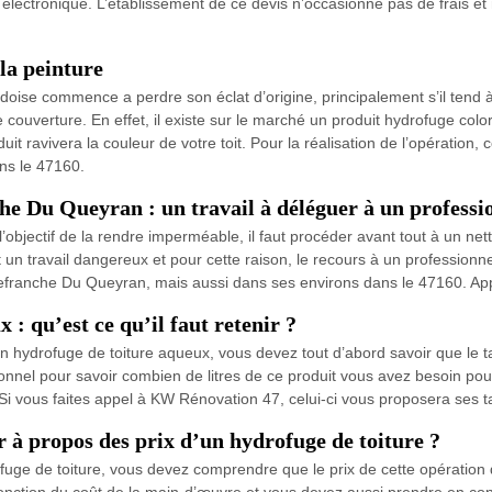
r électronique. L’établissement de ce devis n’occasionne pas de frais 
 la peinture
ardoise commence a perdre son éclat d’origine, principalement s’il tend 
e couverture. En effet, il existe sur le marché un produit hydrofuge co
uit ravivera la couleur de votre toit. Pour la réalisation de l’opératio
ans le 47160.
nche Du Queyran : un travail à déléguer à un profe
objectif de la rendre imperméable, il faut procéder avant tout à un nettoy
t un travail dangereux et pour cette raison, le recours à un professio
illefranche Du Queyran, mais aussi dans ses environs dans le 47160. App
 : qu’est ce qu’il faut retenir ?
n hydrofuge de toiture aqueux, vous devez tout d’abord savoir que le t
nnel pour savoir combien de litres de ce produit vous avez besoin pour tr
 Si vous faites appel à KW Rénovation 47, celui-ci vous proposera ses ta
r à propos des prix d’un hydrofuge de toiture ?
ofuge de toiture, vous devez comprendre que le prix de cette opératio
fonction du coût de la main-d’œuvre et vous devez aussi prendre en cons