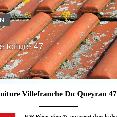
ON
 toiture 47
toiture Villefranche Du Queyran 47
KW Rénovation 47, un expert dans le do