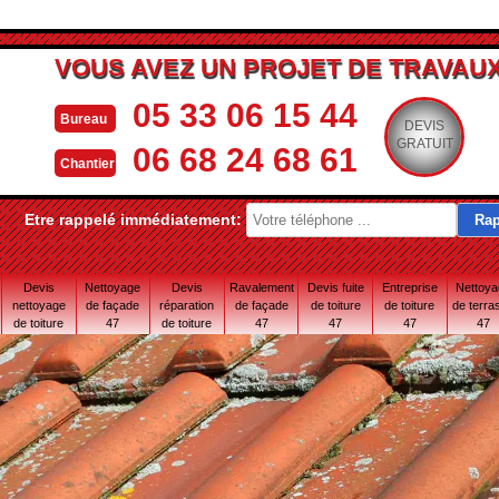
VOUS AVEZ UN PROJET DE TRAVAUX
05 33 06 15 44
Bureau
DEVIS
GRATUIT
06 68 24 68 61
Chantier
Etre rappelé immédiatement:
Devis
Nettoyage
Devis
Ravalement
Devis fuite
Entreprise
Nettoy
nettoyage
de façade
réparation
de façade
de toiture
de toiture
de terra
de toiture
47
de toiture
47
47
47
47
47
47 Lot-et-
Garonne