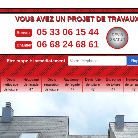
VOUS AVEZ UN PROJET DE TRAVAUX
05 33 06 15 44
Bureau
DEVIS
GRATUIT
06 68 24 68 61
Chantier
Etre rappelé immédiatement:
Devis
Nettoyage
Devis
Ravalement
Devis fuite
Entreprise
Nettoy
nettoyage
de façade
réparation
de façade
de toiture
de toiture
de terra
de toiture
47
de toiture
47
47
47
47
47
47 Lot-et-
Garonne