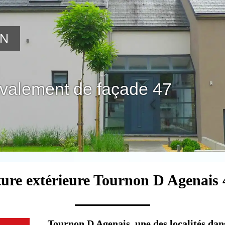
ON
avalement de façade 47
ture extérieure Tournon D Agenais 
Tournon D Agenais, une des localités dans