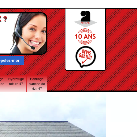
 ?
age
Hydrofuge
Habillage
sse
toiture 47
planche de
rive 47