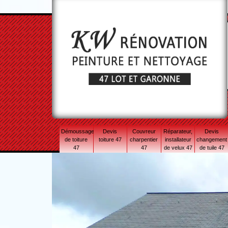
Démoussage
Devis
Couvreur
Réparateur,
Devis
de toiture
toiture 47
charpentier
installateur
changement
47
47
de velux 47
de tuile 47