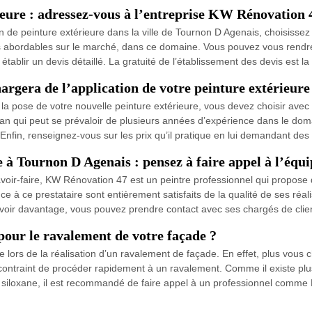
ieure : adressez-vous à l’entreprise KW Rénovation 
ion de peinture extérieure dans la ville de Tournon D Agenais, choisiss
plus abordables sur le marché, dans ce domaine. Vous pouvez vous rend
tablir un devis détaillé. La gratuité de l’établissement des devis est la
argera de l’application de votre peinture extérieure
n la pose de votre nouvelle peinture extérieure, vous devez choisir ave
san qui peut se prévaloir de plusieurs années d’expérience dans le dom
Enfin, renseignez-vous sur les prix qu’il pratique en lui demandant des 
e à Tournon D Agenais : pensez à faire appel à l’éq
voir-faire, KW Rénovation 47 est un peintre professionnel qui propose 
ance à ce prestataire sont entièrement satisfaits de la qualité de ses réal
savoir davantage, vous pouvez prendre contact avec ses chargés de clie
pour le ravalement de votre façade ?
re lors de la réalisation d’un ravalement de façade. En effet, plus vous 
ontraint de procéder rapidement à un ravalement. Comme il existe plus
et siloxane, il est recommandé de faire appel à un professionnel comm