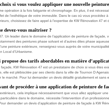
choix si vous voulez appliquer une nouvelle peintur
e opération à la fois fatigante et chronophage. En plus, il est nécessair
effet de l’esthétique de votre immeuble. Dans le cas où vous procédez 
ieurs, choisissez de faire appel à l’expertise de KW Rénovation 47 et 
ue devez-vous maîtriser ?
7. Un leader dans le domaine de l’application de peinture de façade, v
otamment des peintures phase solvant et d’autres dites phase aqueuse. 
 d’une peinture extérieure, renseignez-vous auprès de votre municipal
an Local d’Urbanisme.
propose des tarifs abordables en matière d’applicat
de façade, KW Rénovation 47 est un prestataire de choix si vous êtes ex
elle est plébiscitée par ses clients dans la ville de Tournon D Agenais
sur le marché. Pour lui demander un devis détaillé gratuitement et san
ant de procéder à une application de peinture de fa
érieurs, cela implique nécessairement que vous allez appliquer une no
ticulière dans le domaine, nécessite l’intervention d’un professionnel
. Pour demander un devis d’application de peinture de façade à KW Réno