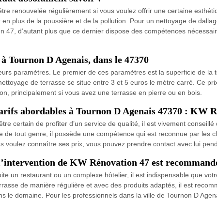
tre renouvelée régulièrement si vous voulez offrir une certaine esthétiqu
t en plus de la poussière et de la pollution. Pour un nettoyage de dall
47, d’autant plus que ce dernier dispose des compétences nécessaire
 à Tournon D Agenais, dans le 47370
urs paramètres. Le premier de ces paramètres est la superficie de la te
nettoyage de terrasse se situe entre 3 et 5 euros le mètre carré. Ce pri
on, principalement si vous avez une terrasse en pierre ou en bois.
tarifs abordables à Tournon D Agenais 47370 : KW Ré
tre certain de profiter d’un service de qualité, il est vivement conseill
 de tout genre, il possède une compétence qui est reconnue par les cl
ous voulez connaître ses prix, vous pouvez prendre contact avec lui pe
 l’intervention de KW Rénovation 47 est recommandée
te un restaurant ou un complexe hôtelier, il est indispensable que votre
errasse de manière régulière et avec des produits adaptés, il est recom
 le domaine. Pour les professionnels dans la ville de Tournon D Agena