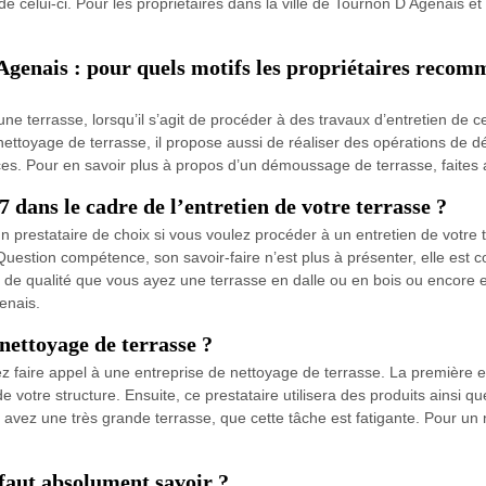
e celui-ci. Pour les propriétaires dans la ville de Tournon D Agenais et 
genais : pour quels motifs les propriétaires recom
ne terrasse, lorsqu’il s’agit de procéder à des travaux d’entretien de c
nettoyage de terrasse, il propose aussi de réaliser des opérations de 
icaces. Pour en savoir plus à propos d’un démoussage de terrasse, faites
ans le cadre de l’entretien de votre terrasse ?
restataire de choix si vous voulez procéder à un entretien de votre ter
uestion compétence, son savoir-faire n’est plus à présenter, elle est 
l de qualité que vous ayez une terrasse en dalle ou en bois ou encore 
enais.
nettoyage de terrasse ?
vez faire appel à une entreprise de nettoyage de terrasse. La première e
e votre structure. Ensuite, ce prestataire utilisera des produits ainsi q
us avez une très grande terrasse, que cette tâche est fatigante. Pour un 
 faut absolument savoir ?