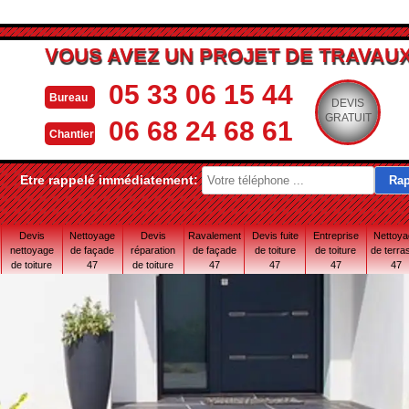
VOUS AVEZ UN PROJET DE TRAVAUX
05 33 06 15 44
Bureau
DEVIS
GRATUIT
06 68 24 68 61
Chantier
Etre rappelé immédiatement:
Devis
Nettoyage
Devis
Ravalement
Devis fuite
Entreprise
Nettoy
nettoyage
de façade
réparation
de façade
de toiture
de toiture
de terra
de toiture
47
de toiture
47
47
47
47
47
47 Lot-et-
Garonne