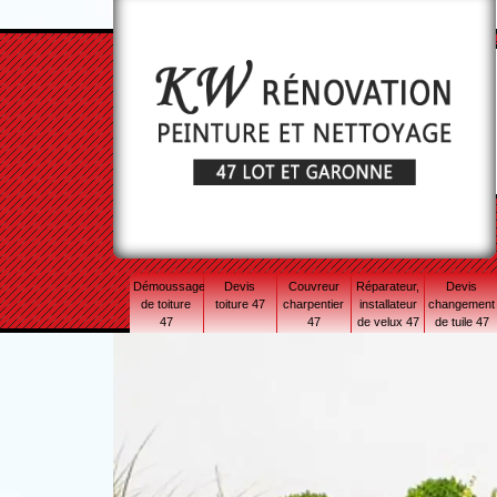
Démoussage
Devis
Couvreur
Réparateur,
Devis
de toiture
toiture 47
charpentier
installateur
changement
47
47
de velux 47
de tuile 47