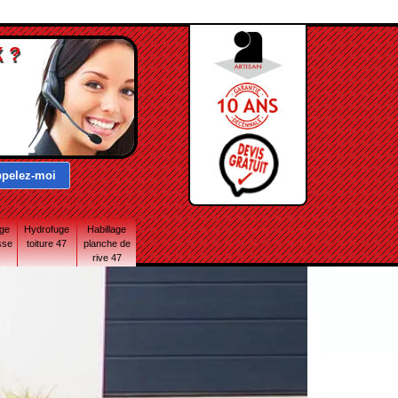
 ?
age
Hydrofuge
Habillage
sse
toiture 47
planche de
rive 47