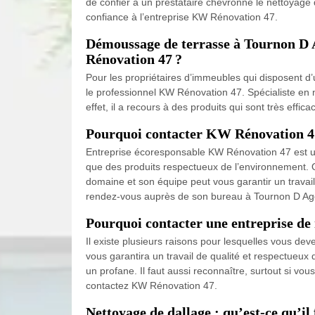
de confier à un prestataire chevronné le nettoyage d
confiance à l’entreprise KW Rénovation 47.
Démoussage de terrasse à Tournon D A
Rénovation 47 ?
Pour les propriétaires d’immeubles qui disposent d’u
le professionnel KW Rénovation 47. Spécialiste en 
effet, il a recours à des produits qui sont très eff
Pourquoi contacter KW Rénovation 47 d
Entreprise écoresponsable KW Rénovation 47 est un p
que des produits respectueux de l’environnement. Q
domaine et son équipe peut vous garantir un travai
rendez-vous auprès de son bureau à Tournon D Ag
Pourquoi contacter une entreprise de 
Il existe plusieurs raisons pour lesquelles vous de
vous garantira un travail de qualité et respectueux d
un profane. Il faut aussi reconnaître, surtout si vo
contactez KW Rénovation 47.
Nettoyage de dallage : qu’est-ce qu’il