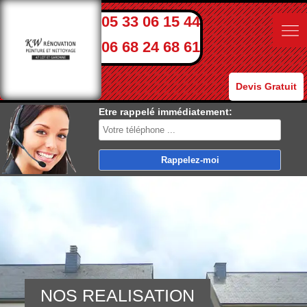
05 33 06 15 44
06 68 24 68 61
Devis Gratuit
Etre rappelé immédiatement:
NOS REALISATION