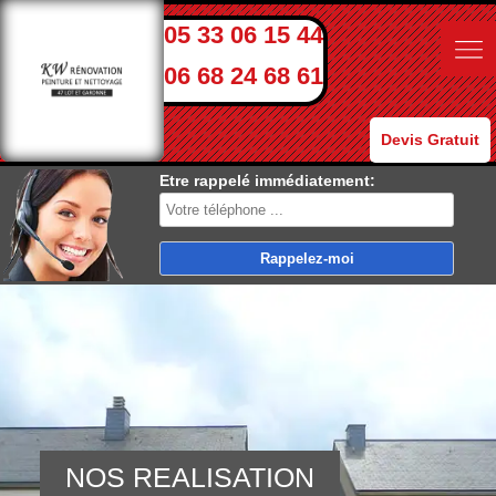
05 33 06 15 44
06 68 24 68 61
Devis Gratuit
Etre rappelé immédiatement:
NOS REALISATION