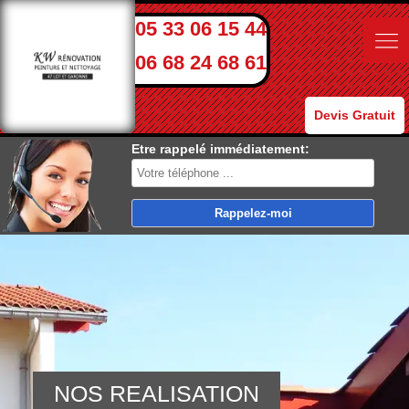
05 33 06 15 44
06 68 24 68 61
Devis Gratuit
Etre rappelé immédiatement:
NOS REALISATION