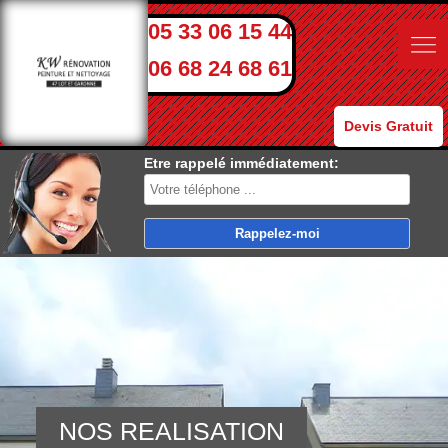
05 33 06 15 44
06 68 24 68 61
Devis Gratuit
Etre rappelé immédiatement:
NOS REALISATION