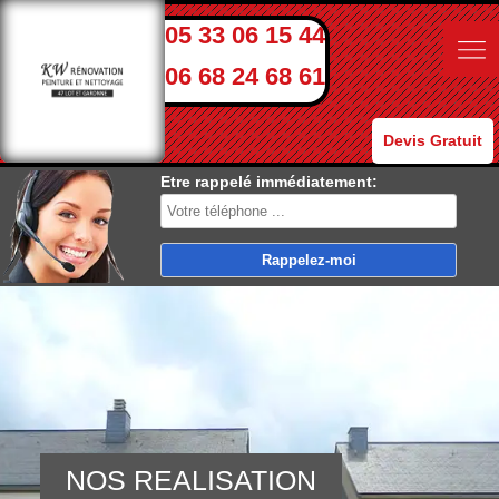
05 33 06 15 44
06 68 24 68 61
Devis Gratuit
Etre rappelé immédiatement:
NOS REALISATION