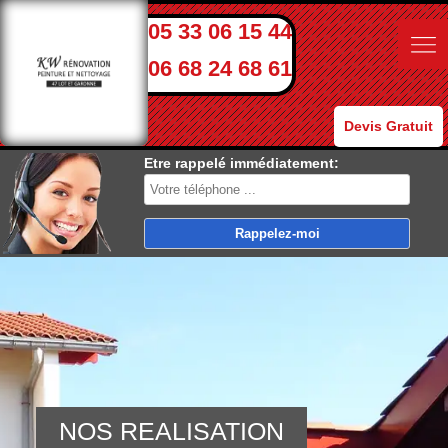
05 33 06 15 44
06 68 24 68 61
Devis Gratuit
Etre rappelé immédiatement:
NOS REALISATION