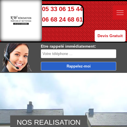
05 33 06 15 44
06 68 24 68 61
Devis Gratuit
Etre rappelé immédiatement:
NOS REALISATION