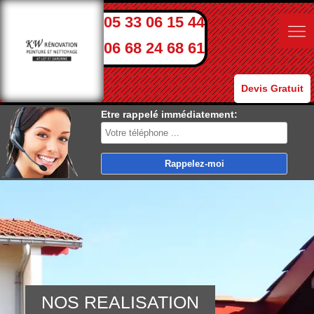
05 33 06 15 44
06 68 24 68 61
Devis Gratuit
Etre rappelé immédiatement:
NOS REALISATION