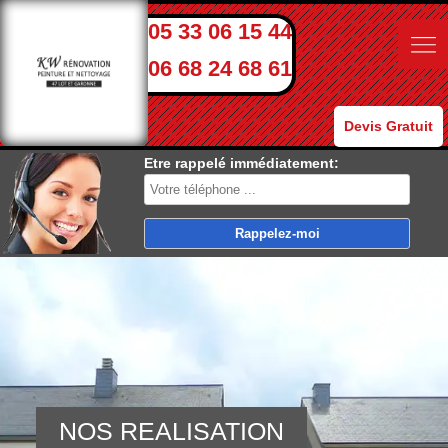
05 33 06 15 44
06 68 24 68 61
Devis Gratuit
Etre rappelé immédiatement:
NOS REALISATION