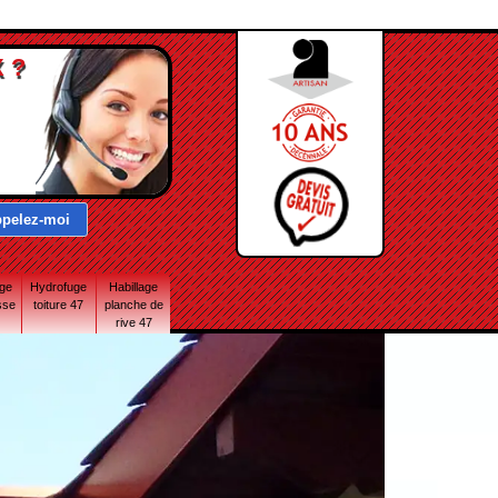
 ?
age
Hydrofuge
Habillage
sse
toiture 47
planche de
rive 47