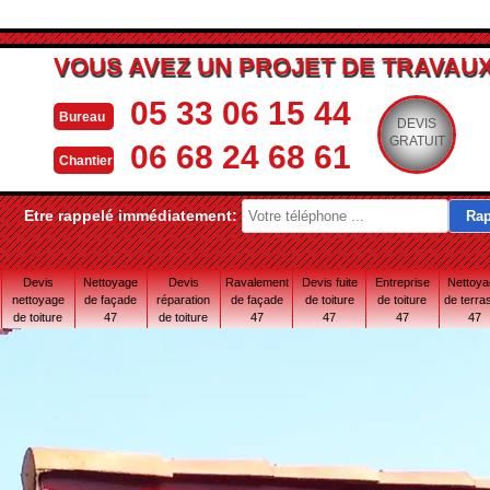
VOUS AVEZ UN PROJET DE TRAVAUX
05 33 06 15 44
Bureau
DEVIS
GRATUIT
06 68 24 68 61
Chantier
Etre rappelé immédiatement:
Devis
Nettoyage
Devis
Ravalement
Devis fuite
Entreprise
Nettoy
nettoyage
de façade
réparation
de façade
de toiture
de toiture
de terra
de toiture
47
de toiture
47
47
47
47
47
47 Lot-et-
Garonne