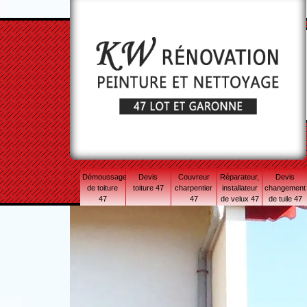
Démoussage
Devis
Couvreur
Réparateur,
Devis
de toiture
toiture 47
charpentier
installateur
changement
47
47
de velux 47
de tuile 47