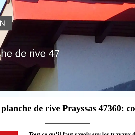
ON
he de rive 47
 planche de rive Prayssas 47360: c
Tout ce qu’il faut savoir sur les travaux 