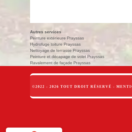
Autres services
Peinture extérieure Prayssas
Hydrofuge toiture Prayssas
Nettoyage de terrasse Prayssas
Peinture et décapage de volet Prayssas
Ravalement de façade Prayssas
©2022 - 2026 TOUT DROIT RÉSERVÉ -
MENTI