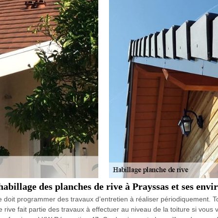
'habillage des planches de rive à Prayssas et ses envi
ure doit programmer des travaux d’entretien à réaliser périodiquement. To
ive fait partie des travaux à effectuer au niveau de la toiture si vous v