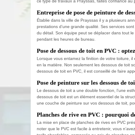
ce type de travaux à Prayssas, faites confiance au
Entreprise de pose de peinture de des
Établie dans la ville de Prayssas il y a plusieurs 
prestations d’une grande qualité. Ses services sont 
du détail. Son équipe peut se déplacer dans tout le 
pendant les heures de bureau.
Pose de dessous de toit en PVC : opte
Lorsque vous entamez la finition de votre toiture, 
en la matière. Non seulement les dessous de toit so
dessous de toit en PVC, il est conseillé de faire ap
Pose de peinture sur les dessous de toi
Le dessous de toit a une double fonction, l’une esth
dessous de toit est un élément essentiel de la struc
une couche de peinture sur vos dessous de toit, po
Planches de rive en PVC : pourquoi d
La mise en place de planches de rives en PVC présente
noter que le PVC est facile à entretenir, vous n’a
tarifs abordables, comparés au prix de planches e