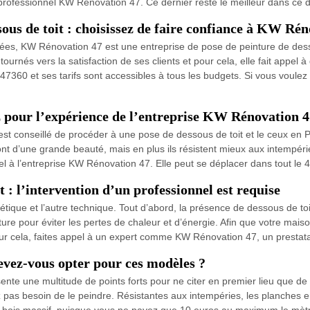
 professionnel KW Rénovation 47. Ce dernier reste le meilleur dans ce
sous de toit : choisissez de faire confiance à KW Ré
années, KW Rénovation 47 est une entreprise de pose de peinture de dess
tournés vers la satisfaction de ses clients et pour cela, elle fait appe
47360 et ses tarifs sont accessibles à tous les budgets. Si vous voulez 
z pour l’expérience de l’entreprise KW Rénovation 
il est conseillé de procéder à une pose de dessous de toit et le ceux 
nt d’une grande beauté, mais en plus ils résistent mieux aux intempérie
pel à l’entreprise KW Rénovation 47. Elle peut se déplacer dans tout le 
t : l’intervention d’un professionnel est requise
étique et l’autre technique. Tout d’abord, la présence de dessous de toi
ture pour éviter les pertes de chaleur et d’énergie. Afin que votre mai
ur cela, faites appel à un expert comme KW Rénovation 47, un prestatai
evez-vous opter pour ces modèles ?
 une multitude de points forts pour ne citer en premier lieu que de sa fa
vez pas besoin de le peindre. Résistantes aux intempéries, les planche
n bois massif, puisque vous ne payez que 10 euros au maximum le mètre