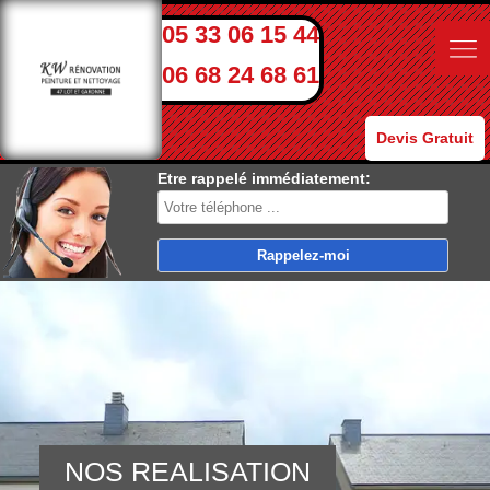
05 33 06 15 44
06 68 24 68 61
Devis Gratuit
Etre rappelé immédiatement:
NOS REALISATION