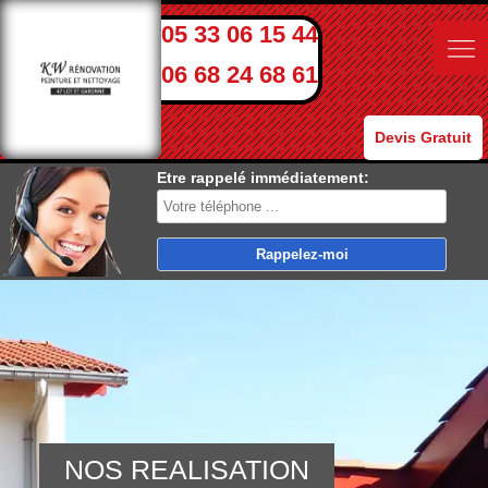
05 33 06 15 44
06 68 24 68 61
Devis Gratuit
Etre rappelé immédiatement:
NOS REALISATION