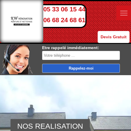
05 33 06 15 44
06 68 24 68 61
Devis Gratuit
Etre rappelé immédiatement:
NOS REALISATION