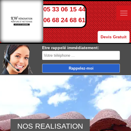
05 33 06 15 44
06 68 24 68 61
Devis Gratuit
Etre rappelé immédiatement:
NOS REALISATION