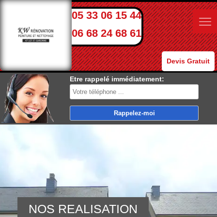
05 33 06 15 44
06 68 24 68 61
Devis Gratuit
Etre rappelé immédiatement:
NOS REALISATION