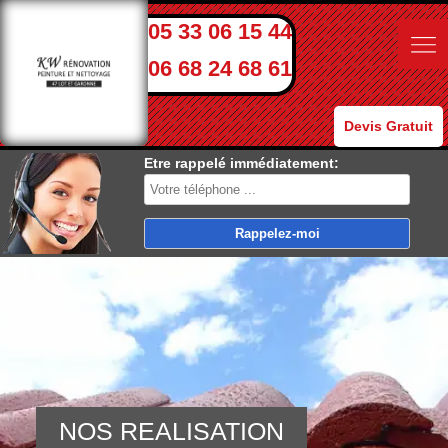
05 33 06 15 44
06 68 24 68 61
Devis Gratuit
Etre rappelé immédiatement:
NOS REALISATION