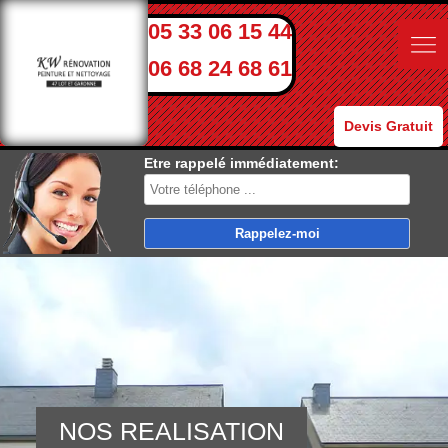
05 33 06 15 44
06 68 24 68 61
Devis Gratuit
Etre rappelé immédiatement:
NOS REALISATION