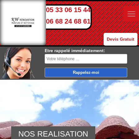
05 33 06 15 44
06 68 24 68 61
Devis Gratuit
Etre rappelé immédiatement:
NOS REALISATION