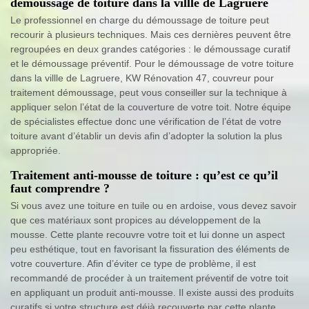
démoussage de toiture dans la villle de Lagruere
Le professionnel en charge du démoussage de toiture peut
recourir à plusieurs techniques. Mais ces dernières peuvent être
regroupées en deux grandes catégories : le démoussage curatif
et le démoussage préventif. Pour le démoussage de votre toiture
dans la villle de Lagruere, KW Rénovation 47, couvreur pour
traitement démoussage, peut vous conseiller sur la technique à
appliquer selon l’état de la couverture de votre toit. Notre équipe
de spécialistes effectue donc une vérification de l’état de votre
toiture avant d’établir un devis afin d’adopter la solution la plus
appropriée.
Traitement anti-mousse de toiture : qu’est ce qu’il
faut comprendre ?
Si vous avez une toiture en tuile ou en ardoise, vous devez savoir
que ces matériaux sont propices au développement de la
mousse. Cette plante recouvre votre toit et lui donne un aspect
peu esthétique, tout en favorisant la fissuration des éléments de
votre couverture. Afin d’éviter ce type de problème, il est
recommandé de procéder à un traitement préventif de votre toit
en appliquant un produit anti-mousse. Il existe aussi des produits
curatifs si votre structure est déjà recouverte par cette plante.