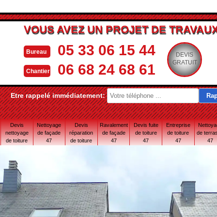
VOUS AVEZ UN PROJET DE TRAVAUX
05 33 06 15 44
Bureau
DEVIS
GRATUIT
06 68 24 68 61
Chantier
Etre rappelé immédiatement:
Devis
Nettoyage
Devis
Ravalement
Devis fuite
Entreprise
Nettoy
nettoyage
de façade
réparation
de façade
de toiture
de toiture
de terra
de toiture
47
de toiture
47
47
47
47
47
47 Lot-et-
Garonne