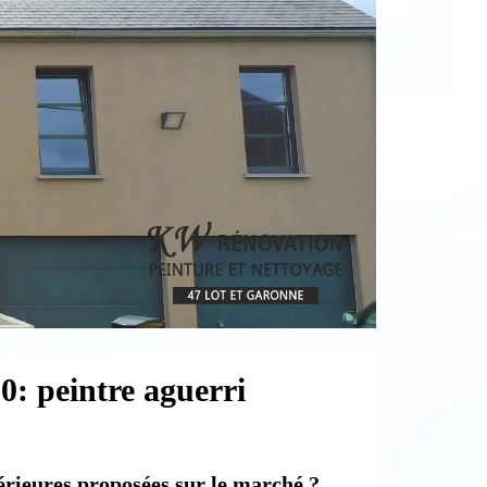
0: peintre aguerri
térieures proposées sur le marché ?