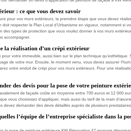
rieur : ce que vous devez savoir
nture pour vos murs extérieurs, la première étape que vous devez réal
on doit respecter le Plan Local d’Urbanisme en vigueur, notamment si v
on des types de protection que vous voulez donner à vos murs extérieur
ous accompagner.
de la réalisation d’un crépi extérieur
x pour votre immeuble, aussi bien sur le plan technique qu’esthétique. S
oyage de votre mur. Ensuite, le moment venu, vous devez assurer l’humi
ez votre enduit de crépi pour vos murs extérieurs. Pour une réalisation
der des devis pour la pose de votre peinture extéri
ravalement de façade coûte en moyenne entre 700 euros et 12 000 euros.
 que vous choisissez d’appliquer, mais aussi du tarif de la main d’œuvres
s devez demander des devis détaillés auprès de plusieurs prestataires
quelles l’équipe de l’entreprise spécialiste dans la 
ns la pose de peinture extérieure KW Rénovation 47 propose désormais 