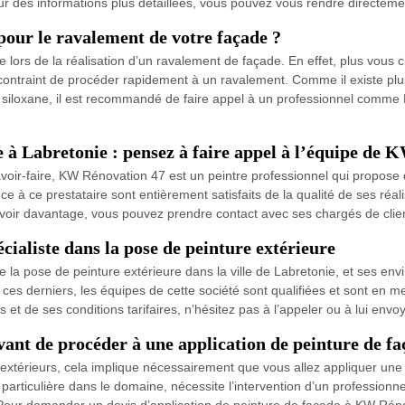
ur des informations plus détaillées, vous pouvez vous rendre directem
pour le ravalement de votre façade ?
re lors de la réalisation d’un ravalement de façade. En effet, plus vous 
ontraint de procéder rapidement à un ravalement. Comme il existe plus
et siloxane, il est recommandé de faire appel à un professionnel comm
 à Labretonie : pensez à faire appel à l’équipe de
voir-faire, KW Rénovation 47 est un peintre professionnel qui propose 
ance à ce prestataire sont entièrement satisfaits de la qualité de ses réal
savoir davantage, vous pouvez prendre contact avec ses chargés de clie
ialiste dans la pose de peinture extérieure
 la pose de peinture extérieure dans la ville de Labretonie, et ses envi
on ces derniers, les équipes de cette société sont qualifiées et sont en
 et de ses conditions tarifaires, n’hésitez pas à l’appeler ou à lui envo
ant de procéder à une application de peinture de fa
érieurs, cela implique nécessairement que vous allez appliquer une no
ticulière dans le domaine, nécessite l’intervention d’un professionnel
. Pour demander un devis d’application de peinture de façade à KW Réno