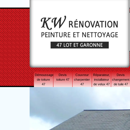
Démoussage
Devis
Couvreur
Réparateur,
Devis
de toiture
toiture 47
charpentier
installateur
changement
47
47
de velux 47
de tuile 47