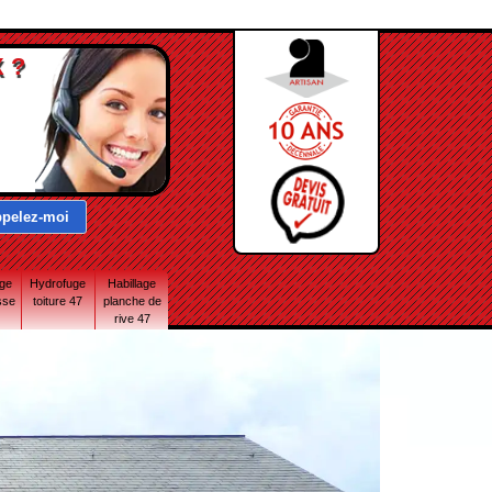
 ?
age
Hydrofuge
Habillage
sse
toiture 47
planche de
rive 47