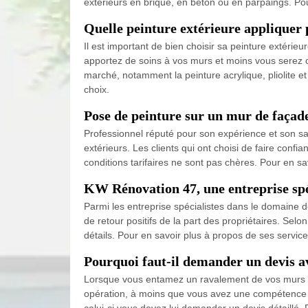
extérieurs en brique, en béton ou en parpaings. Po
Quelle peinture extérieure appliquer 
Il est important de bien choisir sa peinture extérieu
apportez de soins à vos murs et moins vous serez c
marché, notamment la peinture acrylique, pliolite 
choix.
Pose de peinture sur un mur de façade
Professionnel réputé pour son expérience et son sa
extérieurs. Les clients qui ont choisi de faire confi
conditions tarifaires ne sont pas chères. Pour en 
KW Rénovation 47, une entreprise spéc
Parmi les entreprise spécialistes dans le domaine de
de retour positifs de la part des propriétaires. Sel
détails. Pour en savoir plus à propos de ses services
Pourquoi faut-il demander un devis av
Lorsque vous entamez un ravalement de vos murs ext
opération, à moins que vous avez une compétence par
celui-ci vous devez lui demander un devis détaillé