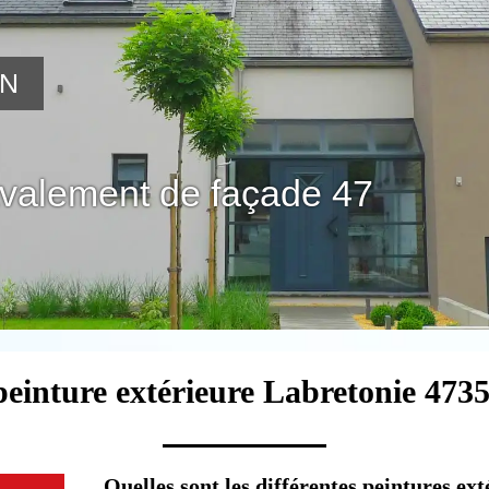
ON
avalement de façade 47
peinture extérieure Labretonie 4735
Quelles sont les différentes peintures ex