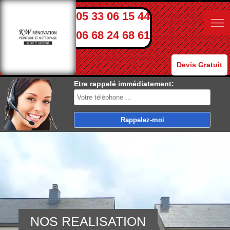
05 33 06 15 44
06 68 24 68 61
Devis Gratuit
Etre rappelé immédiatement:
NOS REALISATION