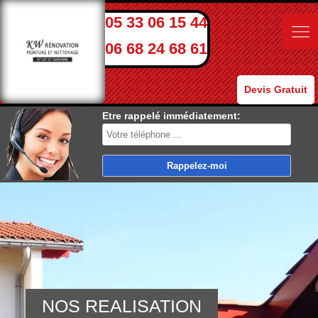
05 33 06 15 44
06 68 24 68 61
Devis Gratuit
Etre rappelé immédiatement:
NOS REALISATION