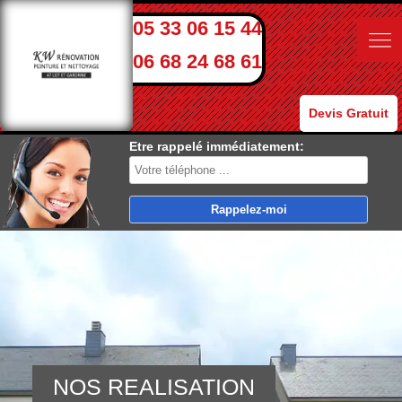
05 33 06 15 44
06 68 24 68 61
Devis Gratuit
Etre rappelé immédiatement:
NOS REALISATION