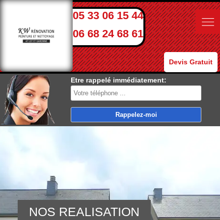
05 33 06 15 44
06 68 24 68 61
Devis Gratuit
Etre rappelé immédiatement:
NOS REALISATION