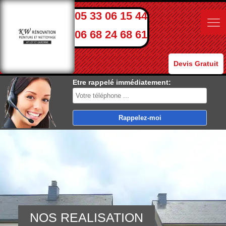
05 33 06 15 44
06 68 24 68 61
Devis Gratuit
Etre rappelé immédiatement:
NOS REALISATION