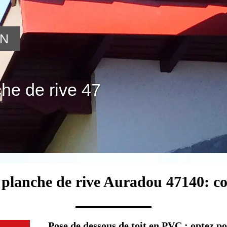
ON
he de rive 47
 planche de rive Auradou 47140: c
Pose de dessous de toit en PVC : optez p