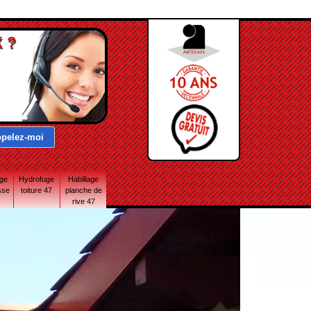
 ?
age
Hydrofuge
Habillage
sse
toiture 47
planche de
rive 47