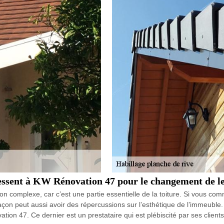
ressent à KW Rénovation 47 pour le changement de le
 complexe, car c’est une partie essentielle de la toiture. Si vous comm
on peut aussi avoir des répercussions sur l’esthétique de l’immeuble. 
on 47. Ce dernier est un prestataire qui est plébiscité par ses client