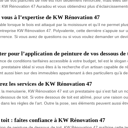
é de vos planches de rive est non seulement renforcée, mais elles sero
KW Rénovation 47 Auradou et vous obtiendrez plus d’éclaircissements s
z vous à l’expertise de KW Rénovation 47
 lorsque le bois est attaqué par la moisissure et qu’il ne permet plus 
entreprise KW Rénovation 47. Polyvalente, cette dernière s’appuie su
oncurrence. Si vous avez de questions ou si vous voulez demander un devi
er pour l’application de peinture de vos dessous de 
ance de conditions tarifaires accessible à votre budget, tel est le slog
e prestataire idéal si vous êtes à la recherche d’un artisan capable de 
ient aussi bien sur des immeubles appartenant à des particuliers qu’à de
érez les services de KW Rénovation 47
t la menuiserie, KW Rénovation 47 est un prestataire qui s’est fait un
ssous de toit. Si votre dessous de toit est abîmé, pour une raison ou
 dans les règles de l’art. Outre la pose, ses éléments peuvent aussi êtr
 toit : faites confiance à KW Rénovation 47
tion de peinture de dessous de toit, KW Rénovation 47 maîtrise cette t