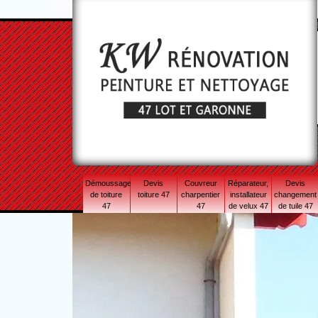
Démoussage
Devis
Couvreur
Réparateur,
Devis
de toiture
toiture 47
charpentier
installateur
changement
47
47
de velux 47
de tuile 47