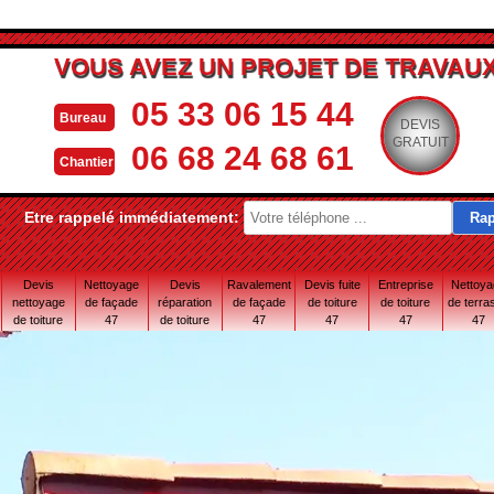
VOUS AVEZ UN PROJET DE TRAVAUX
05 33 06 15 44
Bureau
DEVIS
GRATUIT
06 68 24 68 61
Chantier
Etre rappelé immédiatement:
Devis
Nettoyage
Devis
Ravalement
Devis fuite
Entreprise
Nettoy
nettoyage
de façade
réparation
de façade
de toiture
de toiture
de terra
de toiture
47
de toiture
47
47
47
47
47
47 Lot-et-
Garonne