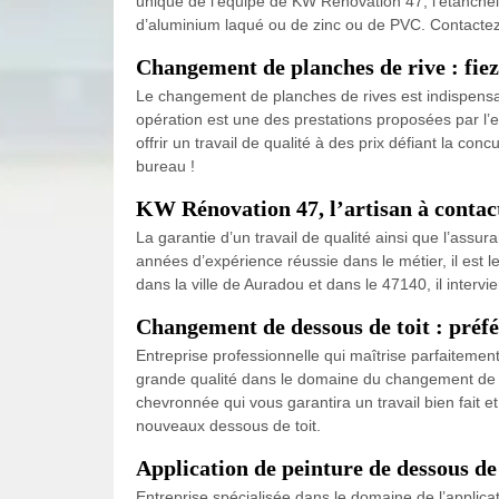
unique de l’équipe de KW Rénovation 47, l’étanchéit
d’aluminium laqué ou de zinc ou de PVC. Contactez 
Changement de planches de rive : fie
Le changement de planches de rives est indispensable
opération est une des prestations proposées par l’
offrir un travail de qualité à des prix défiant la c
bureau !
KW Rénovation 47, l’artisan à contact
La garantie d’un travail de qualité ainsi que l’assur
années d’expérience réussie dans le métier, il est l
dans la ville de Auradou et dans le 47140, il interv
Changement de dessous de toit : préf
Entreprise professionnelle qui maîtrise parfaitemen
grande qualité dans le domaine du changement de de
chevronnée qui vous garantira un travail bien fait et
nouveaux dessous de toit.
Application de peinture de dessous de
Entreprise spécialisée dans le domaine de l’applica